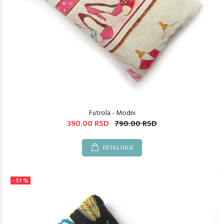
Futrola - Modni
390.00 RSD
790.00 RSD
DETALJNIJE
- 51 %